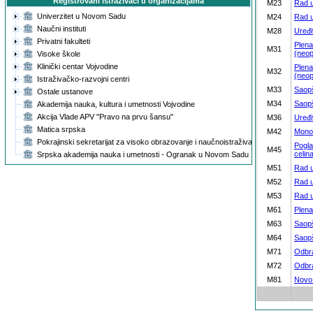
Registrovani istraživači u organizacijama
M23
Rad 
Univerzitet u Novom Sadu
M24
Rad u
Naučni instituti
M28
Uređ
Privatni fakulteti
Plena
M31
(neop
Visoke škole
Klinički centar Vojvodine
Plena
M32
(neop
Istraživačko-razvojni centri
M33
Saopš
Ostale ustanove
M34
Saop
Akademija nauka, kultura i umetnosti Vojvodine
Akcija Vlade APV "Pravo na prvu šansu"
M36
Uređi
Matica srpska
M42
Monog
Pokrajinski sekretarijat za visoko obrazovanje i naučnoistraživačku delatnost
Pogla
M45
celin
Srpska akademija nauka i umetnosti - Ogranak u Novom Sadu
M51
Rad u
M52
Rad u
M53
Rad u
M61
Plena
M63
Saopš
M64
Saopš
M71
Odbra
M72
Odbra
M81
Novo 