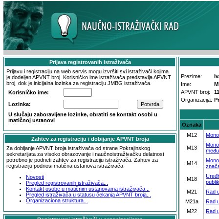
Prijava registrovanih istraživača
Prijavu i registraciju na web servis mogu izvršiti svi istraživači kojima
Prezime:
I
je dodeljen APVNT broj. Korisničko ime istraživača predstavlja APVNT
broj, dok je inicijalna lozinka za registraciju JMBG istraživača.
Ime:
M
APVNT broj:
1
Korisničko ime:
Organizacija:
P
Lozinka:
U slučaju zaboravljene lozinke, obratiti se kontakt osobi u
matičnoj ustanovi
Oznaka
M12
Mono
Zahtev za registraciju i dobijanje APVNT broja
Monog
M13
Za dobijanje APVNT broja istraživača od strane Pokrajinskog
među
sekretarijata za visoko obrazovanje i naučnoistraživačku delatnost
potrebno je podneti zahtev za registraciju istraživača. Zahtev za
Monog
M14
registraciju podnosi matična ustanova istraživača.
znač
Uređi
Novosti
M18
publi
Pregled registrovanih istraživača...
Kontakt osobe u matičnim ustanovama istraživača...
M21
Rad 
Pregled istraživača u statusu čekanja APVNT broja...
Organizaciona struktura...
M21a
Rad 
M22
Rad 