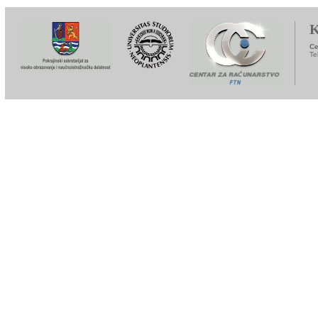
K
Ce
Te