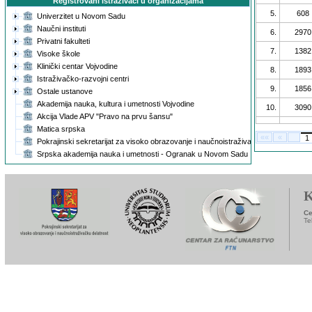
Registrovani istraživači u organizacijama
5.
608
Univerzitet u Novom Sadu
Naučni instituti
6.
2970
Privatni fakulteti
7.
1382
Visoke škole
Klinički centar Vojvodine
8.
1893
Istraživačko-razvojni centri
9.
1856
Ostale ustanove
Akademija nauka, kultura i umetnosti Vojvodine
10.
3090
Akcija Vlade APV "Pravo na prvu šansu"
11.
2616
Matica srpska
««
«
1
Pokrajinski sekretarijat za visoko obrazovanje i naučnoistraživačku delatnost
12.
3282
Srpska akademija nauka i umetnosti - Ogranak u Novom Sadu
13.
1147
14.
4225
K
15.
2428
Ce
16.
1572
Te
17.
4839
18.
1331
19.
3050
20.
7417