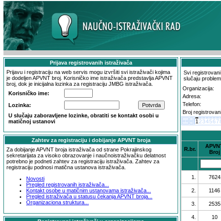
Prijava registrovanih istraživača
Prijavu i registraciju na web servis mogu izvršiti svi istraživači kojima
Svi registrovan
je dodeljen APVNT broj. Korisničko ime istraživača predstavlja APVNT
slučaju problema
broj, dok je inicijalna lozinka za registraciju JMBG istraživača.
Organizacija:
Korisničko ime:
Adresa:
Telefon:
Lozinka:
Broj registrovan
U slučaju zaboravljene lozinke, obratiti se kontakt osobi u
««
«
matičnoj ustanovi
1
2
3
4
5
6
7
Zahtev za registraciju i dobijanje APVNT broja
APVN
R.br.
Za dobijanje APVNT broja istraživača od strane Pokrajinskog
Broj
sekretarijata za visoko obrazovanje i naučnoistraživačku delatnost
potrebno je podneti zahtev za registraciju istraživača. Zahtev za
registraciju podnosi matična ustanova istraživača.
1.
7624
Novosti
Pregled registrovanih istraživača...
Kontakt osobe u matičnim ustanovama istraživača...
2.
1146
Pregled istraživača u statusu čekanja APVNT broja...
Organizaciona struktura...
3.
2535
4.
10